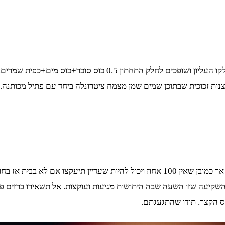
ישנה מלכודת ביתית פשוטה שמכינים מבקבוק 1.5 ליטר: חותכים את חל
נות זכוכית שבתוכן שמים שמן מצמח ציטרונלה ביחד עם פתיל מכותנה.
כפי שראיתם יש מספר פתרונות המסייעים להימנע מעקיצות היתושים, אך כמובן שאין 100 אחוז 
השקיעה שזו השעה שבה היתושות מגיעות ועוקצות. אל תשאירו ברזים פ
ס הקצר. תודו שהתגעגתם.