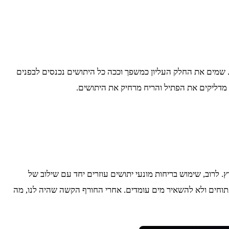
קו העליון ושופכים לחלק התחתון 0.5 כוס סוכר+כוס מים+כפית שמרים. שמים את החלק העליון כמשפך וככה כל היתושים נכנסים לבפנים
 מדליקים את הפתיל והריח מרחיק את היתושים.
ויכול להיות שעדיין תיעקצו אם לא בבית אז בחוץ. לרוב, שימוש בריחות מונעי יתושים עוזרים יחד עם שילוב של
תוחים ולא להשאיר מים עומדים. אחרי החורף הקשה שהיה לנו, מה